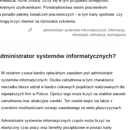
wprowadzać różne zmiany. Liczy się w tym przypadku umiejętność
onkretnymi użytkownikami. Przedsiębiorstwa swoim pracownikom
 a ponadto pakiety świadczeń pracowniczych – w tym karty sportowe, czy
mogą liczyć również na różnorakie szkolenia.
administrator systemów informatycznych
,
informacje
,
obowiązki
,
rekrutacja
,
wymagania
administrator systemów informatycznych?
W ostatnim czasie bardzo opłacalnym zawodem jest administrator
systemów informatycznych. Osoba zatrudniona w tym charakterze
nierzadko bierze udział w bardzo ciekawych projektach realizowanych dla
największych firm w Polsce. Oprócz tego może liczyć na stabilne warunki
zatrudnienia oraz atrakcyjne zarobki. Ten zawód wiąże się także z
szerokimi możliwościami rozwoju zawodowego na wielu płaszczyznach.
Administrator systemów informatycznych często może liczyć na
elastyczny czas pracy oraz benefity pozapłacowe w postaci karty