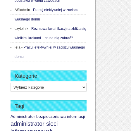
podstawa w wielu zawodach
ASIadmin
-
Pracuj efektywniej w zaciszu
własnego domu
czytelnik
-
Rozmowa kwalifikacyjna zbliża się
wielkimi krokami – co na nią zabrać?
lela
-
Pracuj efektywniej w zaciszu własnego
domu
Kategorie
Kategorie
Tagi
Administrator bezpieczeństwa informacji
administrator sieci