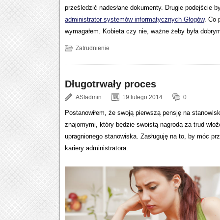
prześledzić nadesłane dokumenty. Drugie podejście by
administrator systemów informatycznych Głogów
. Co 
wymagałem. Kobieta czy nie, ważne żeby była dobry
Zatrudnienie
Długotrwały proces
ASIadmin
19 lutego 2014
0
Postanowiłem, że swoją pierwszą pensję na stanowis
znajomymi, który będzie swoistą nagrodą za trud włoż
upragnionego stanowiska. Zasługuję na to, by móc prz
kariery administratora.