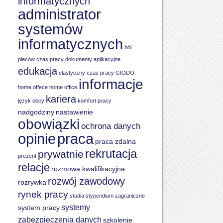
informatycznych
administrator
systemów
informatycznych
ból
pleców
czas pracy
dokumenty aplikacyjne
edukacja
elastyczny czas pracy
GIODO
informacje
home offece
home office
kariera
język obcy
komfort pracy
nadgodziny
nastawienie
obowiązki
ochrona danych
praca
opinie
praca zdalna
rekrutacja
prywatnie
prezent
relacje
rozmowa kwalifikacyjna
rozwój zawodowy
rozrywka
rynek pracy
studia
stypendium zagraniczne
systemy
system pracy
zabezpieczenia danych
szkolenie