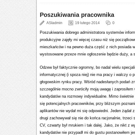
Poszukiwania pracownika
ASIadmin
19 lutego 2014
0
Poszukiwania dobrego administratora systemów infor
produkcyjne zajęły mi więcej czasu niż się początko
mieszkańców i na pewno duża część z nich posiada w
wystosowane przeze mnie ogłoszenie będzie duży, a s
Odzew był faktycznie ogromny, bo nadal wielu specjal
informatycznej (i spoza niej) nie ma pracy i walczy o 
głogowskim rynku pracy. Wśród nadesłanych podań zna
szczególnie mocno zwróciły moją uwagę i zaprosiłem
kandydatów na rozmowy indywidualne. Mimo świetnie
się potencjalnych pracowników, przy bliższym poznan
aplikantów nie wydał mi się odpowiedni. Jeden żądał z
drugi zachowywał się nie do końca racjonalnie, trzeci
CV, czwarty był mrukiem i tak dalej. Jako, że nikt z w
kandydatów nie przypadł mi do gustu postanowiłem je