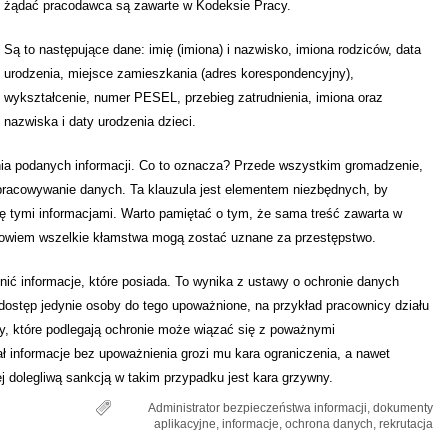
żądać pracodawca są zawarte w Kodeksie Pracy.
Są to następujące dane: imię (imiona) i nazwisko, imiona rodziców, data
urodzenia, miejsce zamieszkania (adres korespondencyjny),
wykształcenie, numer PESEL, przebieg zatrudnienia, imiona oraz
nazwiska i daty urodzenia dzieci.
a podanych informacji. Co to oznacza? Przede wszystkim gromadzenie,
opracowywanie danych. Ta klauzula jest elementem niezbędnych, by
 tymi informacjami. Warto pamiętać o tym, że sama treść zawarta w
bowiem wszelkie kłamstwa mogą zostać uznane za przestępstwo.
ić informacje, które posiada. To wynika z ustawy o ochronie danych
y dostęp jedynie osoby do tego upoważnione, na przykład pracownicy działu
y, które podlegają ochronie może wiązać się z poważnymi
 informacje bez upoważnienia grozi mu kara ograniczenia, a nawet
j dolegliwą sankcją w takim przypadku jest kara grzywny.
Administrator bezpieczeństwa informacji
,
dokumenty
aplikacyjne
,
informacje
,
ochrona danych
,
rekrutacja