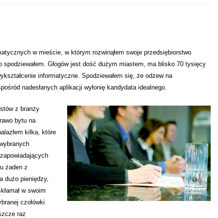
matycznych w mieście, w którym rozwinąłem swoje przedsiębiorstwo
wo spodziewałem. Głogów jest dość dużym miastem, ma blisko 70 tysięcy
ykształcenie informatyczne. Spodziewałem się, że odzew na
pośród nadesłanych aplikacji wyłonię kandydata idealnego.
istów z branży
prawo bytu na
lazłem kilka, które
 wybranych
 zapowiadających
iu żaden z
a dużo pieniędzy,
 skłamał w swoim
ybranej czołówki
szcze raz