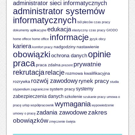
administrator sieci informatycznych
administrator systemów
informatycznych
ból pleców
czas pracy
edukacja
dokumenty aplikacyjne
elastyczny czas pracy
GIODO
informacje
home offece
home office
język obcy
kariera
nadgodziny
nastawienie
komfort pracy
opinie
obowiązki
ochrona danych
praca
prywatnie
praca zdalna
prezent
rekrutacja
relacje
rozmowa kwalifikacyjna
rozwój zawodowy
rynek pracy
rozrywka
studia
systemy
system pracy
stypendium zagraniczne
zabezpieczenia danych
szkolenie
szukanie pracy
umowa o
wymagania
pracę
urlop
współpracownik
wypowiedzenie
zakres
zadania zawodowe
umowy o pracę
obowiązków
zmęczenie
święta