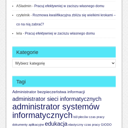
ASIadmin
-
Pracuj efektywniej w zaciszu własnego domu
czytelnik
-
Rozmowa kwalifikacyjna zbliża się wielkimi krokami –
co na nią zabrać?
lela
-
Pracuj efektywniej w zaciszu własnego domu
Kategorie
Kategorie
Tagi
Administrator bezpieczeństwa informacji
administrator sieci informatycznych
administrator systemów
informatycznych
ból pleców
czas pracy
edukacja
dokumenty aplikacyjne
elastyczny czas pracy
GIODO