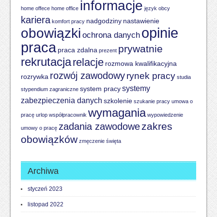
informacje
home offece
home office
język obcy
kariera
nadgodziny
nastawienie
komfort pracy
opinie
obowiązki
ochrona danych
praca
prywatnie
praca zdalna
prezent
rekrutacja
relacje
rozmowa kwalifikacyjna
rozwój zawodowy
rynek pracy
rozrywka
studia
systemy
system pracy
stypendium zagraniczne
zabezpieczenia danych
szkolenie
szukanie pracy
umowa o
wymagania
pracę
urlop
współpracownik
wypowiedzenie
zakres
zadania zawodowe
umowy o pracę
obowiązków
zmęczenie
święta
Archiwa
styczeń 2023
listopad 2022