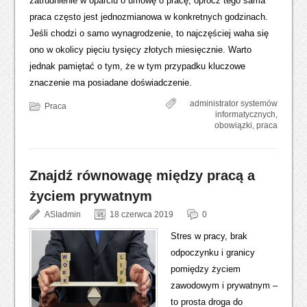
zatrudnienie w oparciu o umowę o pracę, oprócz tego sama
praca często jest jednozmianowa w konkretnych godzinach.
Jeśli chodzi o samo wynagrodzenie, to najczęściej waha się
ono w okolicy pięciu tysięcy złotych miesięcznie. Warto
jednak pamiętać o tym, że w tym przypadku kluczowe
znaczenie ma posiadane doświadczenie.
administrator systemów
Praca
informatycznych
,
obowiązki
,
praca
Znajdź równowagę między pracą a
życiem prywatnym
ASIadmin
18 czerwca 2019
0
Stres w pracy, brak
odpoczynku i granicy
pomiędzy życiem
zawodowym i prywatnym –
to prosta droga do