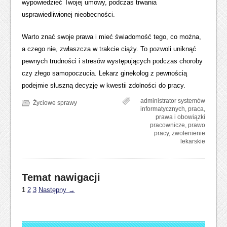
wypowiedzieć Twojej umowy, podczas trwania
usprawiedliwionej nieobecności.
Warto znać swoje prawa i mieć świadomość tego, co można,
a czego nie, zwłaszcza w trakcie ciąży. To pozwoli uniknąć
pewnych trudności i stresów występujących podczas choroby
czy złego samopoczucia. Lekarz ginekolog z pewnością
podejmie słuszną decyzję w kwestii zdolności do pracy.
administrator systemów
Życiowe sprawy
informatycznych
,
praca
,
prawa i obowiązki
pracownicze
,
prawo
pracy
,
zwolenienie
lekarskie
Temat nawigacji
1
2
3
Następny →