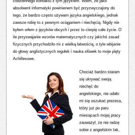
codziennego kontaktu z tym językiem. Wiem, że jako
absolwent informatyki powinienem być przyzwyczajony do
tego, że bardzo często używam języka angielskiego, jednak
zawsze robię to z pewnym ociąganiem i niechęcią. Nigdy nie
byłem orłem z języków obcych i przez to cierpię całe życie. O
ile przyswajanie wzorów matematycznych czy jakichś zasad
fizycznych przychodziło mi z wielką łatwością, o tyle wbijanie
do głowy anglistycznych regułek i nauka słówek to moje pięty
Achillesowe.
Chociaż bardzo staram
się ukrywać swoją
niechęć do
angielskiego, nie udało
mi się oszukać prezesa,
który już po paru
miesiącach mojej pracy
zauważył, że nie radzę
sobie z angielskim tak,