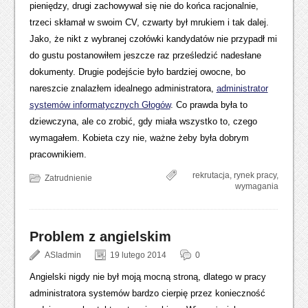
pieniędzy, drugi zachowywał się nie do końca racjonalnie,
trzeci skłamał w swoim CV, czwarty był mrukiem i tak dalej.
Jako, że nikt z wybranej czołówki kandydatów nie przypadł mi
do gustu postanowiłem jeszcze raz prześledzić nadesłane
dokumenty. Drugie podejście było bardziej owocne, bo
nareszcie znalazłem idealnego administratora,
administrator
systemów informatycznych Głogów
. Co prawda była to
dziewczyna, ale co zrobić, gdy miała wszystko to, czego
wymagałem. Kobieta czy nie, ważne żeby była dobrym
pracownikiem.
rekrutacja
,
rynek pracy
,
Zatrudnienie
wymagania
Problem z angielskim
ASIadmin
19 lutego 2014
0
Angielski nigdy nie był moją mocną stroną, dlatego w pracy
administratora systemów bardzo cierpię przez konieczność