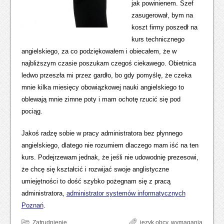
jak powinienem. Szef
zasugerował, bym na
koszt firmy poszedł na
kurs technicznego
angielskiego, za co podziękowałem i obiecałem, że w
najbliższym czasie poszukam czegoś ciekawego. Obietnica
ledwo przeszła mi przez gardło, bo gdy pomyślę, że czeka
mnie kilka miesięcy obowiązkowej nauki angielskiego to
oblewają mnie zimne poty i mam ochotę rzucić się pod
pociąg.
Jakoś radzę sobie w pracy administratora bez płynnego
angielskiego, dlatego nie rozumiem dlaczego mam iść na ten
kurs. Podejrzewam jednak, że jeśli nie udowodnię prezesowi,
że chcę się kształcić i rozwijać swoje anglistyczne
umiejętności to dość szybko pożegnam się z pracą
administratora,
administrator systemów informatycznych
Poznań
.
Zatrudnienie
język obcy
,
wymagania