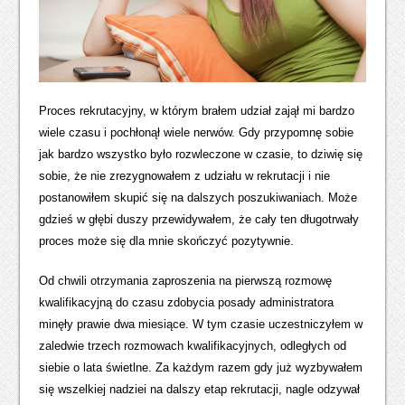
Proces rekrutacyjny, w którym brałem udział zajął mi bardzo
wiele czasu i pochłonął wiele nerwów. Gdy przypomnę sobie
jak bardzo wszystko było rozwleczone w czasie, to dziwię się
sobie, że nie zrezygnowałem z udziału w rekrutacji i nie
postanowiłem skupić się na dalszych poszukiwaniach. Może
gdzieś w głębi duszy przewidywałem, że cały ten długotrwały
proces może się dla mnie skończyć pozytywnie.
Od chwili otrzymania zaproszenia na pierwszą rozmowę
kwalifikacyjną do czasu zdobycia posady administratora
minęły prawie dwa miesiące. W tym czasie uczestniczyłem w
zaledwie trzech rozmowach kwalifikacyjnych, odległych od
siebie o lata świetlne. Za każdym razem gdy już wyzbywałem
się wszelkiej nadziei na dalszy etap rekrutacji, nagle odzywał