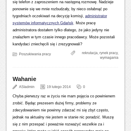
się telefon z zaproszeniem na następną rozmowę. Nadzieje
ponownie się we mnie rozbudzały, by nieco osłabnąć po
tygodniach oczekiwań na decyzję komisji,
administrator
systemów informatycznych Gdańsk
. Może pracę
administratora dostałem tylko dlatego, że jako jedyny nie
znalazłem w tym czasie innego pracodawcy. Może pozostali
kandydaci zniechęcili się i zrezygnowali?
rekrutacja
,
rynek pracy
,
Poszukiwania pracy
wymagania
Wahanie
ASIadmin
19 lutego 2014
0
Chyba pierwszy raz w życiu nie mam pojęcia co powinienem
zrobić. Będąc prezesem dużej firmy, problemy ze
zdecydowaniem nie powinny zdarzać mi się zbyt często,
jednak na aktualny nie jestem w stanie nic poradzić. Muszę
się z nim przespać i poważnie rozważyć wszelkie za i