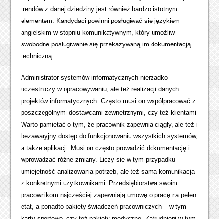
trendów z danej dziedziny jest również bardzo istotnym
elementem. Kandydaci powinni posługiwać się językiem
angielskim w stopniu komunikatywnym, który umożliwi
swobodne posługiwanie się przekazywaną im dokumentacją
techniczną.
Administrator systemów informatycznych nierzadko
uczestniczy w opracowywaniu, ale też realizacji danych
projektów informatycznych. Często musi on współpracować z
poszczególnymi dostawcami zewnętrznymi, czy też klientami.
Warto pamiętać o tym, że pracownik zapewnia ciągły, ale też i
bezawaryjny dostęp do funkcjonowaniu wszystkich systemów,
a także aplikacji. Musi on często prowadzić dokumentację i
wprowadzać różne zmiany. Liczy się w tym przypadku
umiejętność analizowania potrzeb, ale też sama komunikacja
z konkretnymi użytkownikami. Przedsiębiorstwa swoim
pracownikom najczęściej zapewniają umowę o pracę na pełen
etat, a ponadto pakiety świadczeń pracowniczych – w tym
karty sportowe, czy też pakiety medyczne. Zatrudnieni w tym