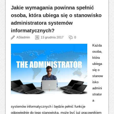
Jakie wymagania powinna spełnić
osoba, która ubiega się o stanowisko
administratora systemów
informatycznych?
ASIadmin
13 grudnia 2017
0
Każda
osoba,
która
ubiega
się o
stanow
isko
admini
strator
a
systemów informatycznych i będzie pełnić funkcje
odpowiednie do tego stanowiska, może być już pracownikiem