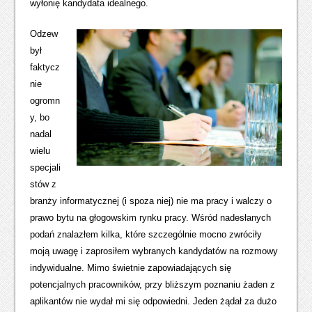
wyłonię kandydata idealnego.
Odzew
był
faktycz
nie
ogromn
y, bo
nadal
wielu
specjali
stów z
branży informatycznej (i spoza niej) nie ma pracy i walczy o
prawo bytu na głogowskim rynku pracy. Wśród nadesłanych
podań znalazłem kilka, które szczególnie mocno zwróciły
moją uwagę i zaprosiłem wybranych kandydatów na rozmowy
indywidualne. Mimo świetnie zapowiadających się
potencjalnych pracowników, przy bliższym poznaniu żaden z
aplikantów nie wydał mi się odpowiedni. Jeden żądał za dużo