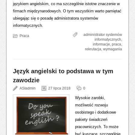
językiem angielskim, co ma szczególnie istotne znaczenie w
firmach międzynarodowych. O tym wszystkim warto pamiętać
ubiegając się o posadę administratora systemów
informatycznych.
administrator systemów
Praca
informatycznych
,
informacje
,
praca
,
rekrutacja
,
wymagania
Język angielski to podstawa w tym
zawodzie
ASIadmin
27 lipca 2018
0
Wysokie zarobki,
możliwość rozwoju
osobistego i dodatkowe
pakiety świadczeń
pracowniczych. To może
być kuszące, szczególnie