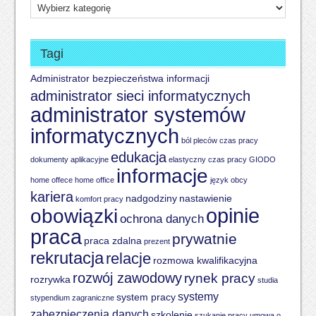
Kategorie
Tagi
Administrator bezpieczeństwa informacji
administrator sieci informatycznych
administrator systemów
informatycznych
ból pleców
czas pracy
edukacja
dokumenty aplikacyjne
elastyczny czas pracy
GIODO
informacje
home offece
home office
język obcy
kariera
nadgodziny
nastawienie
komfort pracy
opinie
obowiązki
ochrona danych
praca
prywatnie
praca zdalna
prezent
rekrutacja
relacje
rozmowa kwalifikacyjna
rozwój zawodowy
rynek pracy
rozrywka
studia
systemy
system pracy
stypendium zagraniczne
zabezpieczenia danych
szkolenie
szukanie pracy
umowa o