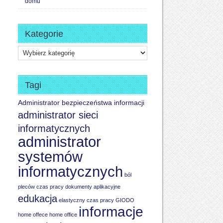
domu
Kategorie
Kategorie
Tagi
Administrator bezpieczeństwa informacji
administrator sieci
informatycznych
administrator
systemów
informatycznych
ból
pleców
czas pracy
dokumenty aplikacyjne
edukacja
elastyczny czas pracy
GIODO
informacje
home offece
home office