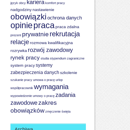
kariera
język obcy
komfort pracy
nadgodziny
nastawienie
obowiązki
ochrona danych
praca
opinie
praca zdalna
rekrutacja
prywatnie
prezent
relacje
rozmowa kwalifikacyjna
rozwój zawodowy
rozrywka
rynek pracy
studia
stypendium zagraniczne
systemy
system pracy
zabezpieczenia danych
szkolenie
szukanie pracy
umowa o pracę
urlop
wymagania
współpracownik
zadania
wypowiedzenie umowy o pracę
zakres
zawodowe
obowiązków
zmęczenie
święta
Archiwa