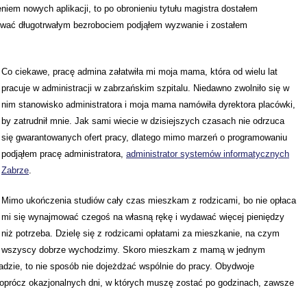
em nowych aplikacji, to po obronieniu tytułu magistra dostałem
ykować długotrwałym bezrobociem podjąłem wyzwanie i zostałem
Co ciekawe, pracę admina załatwiła mi moja mama, która od wielu lat
pracuje w administracji w zabrzańskim szpitalu. Niedawno zwolniło się w
nim stanowisko administratora i moja mama namówiła dyrektora placówki,
by zatrudnił mnie. Jak sami wiecie w dzisiejszych czasach nie odrzuca
się gwarantowanych ofert pracy, dlatego mimo marzeń o programowaniu
podjąłem pracę administratora,
administrator systemów informatycznych
Zabrze
.
Mimo ukończenia studiów cały czas mieszkam z rodzicami, bo nie opłaca
mi się wynajmować czegoś na własną rękę i wydawać więcej pieniędzy
niż potrzeba. Dzielę się z rodzicami opłatami za mieszkanie, na czym
wszyscy dobrze wychodzimy. Skoro mieszkam z mamą w jednym
zie, to nie sposób nie dojeżdżać wspólnie do pracy. Obydwoje
 oprócz okazjonalnych dni, w których muszę zostać po godzinach, zawsze