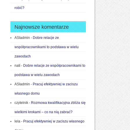
robić?
Najnowsze komentarze
ASIadmin
-
Dobre relacje ze
współpracownikami to podstawa w wielu
zawodach
nati
-
Dobre relacje ze współpracownikami to
podstawa w wielu zawodach
ASIadmin
-
Pracuj efektywniej w zaciszu
własnego domu
czytelnik
-
Rozmowa kwalifikacyjna zbliża się
wielkimi krokami – co na nią zabrać?
lela
-
Pracuj efektywniej w zaciszu własnego