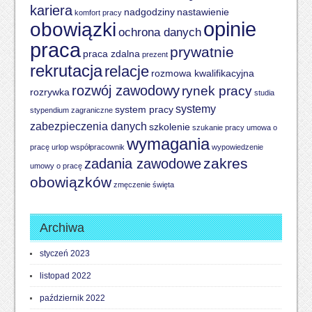
kariera
nadgodziny
nastawienie
komfort pracy
opinie
obowiązki
ochrona danych
praca
prywatnie
praca zdalna
prezent
rekrutacja
relacje
rozmowa kwalifikacyjna
rozwój zawodowy
rynek pracy
rozrywka
studia
systemy
system pracy
stypendium zagraniczne
zabezpieczenia danych
szkolenie
szukanie pracy
umowa o
wymagania
pracę
urlop
współpracownik
wypowiedzenie
zakres
zadania zawodowe
umowy o pracę
obowiązków
zmęczenie
święta
Archiwa
styczeń 2023
listopad 2022
październik 2022