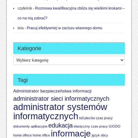
czytelnik
-
Rozmowa kwalifikacyjna zbliża się wielkimi krokami –
co na nią zabrać?
lela
-
Pracuj efektywniej w zaciszu własnego domu
Kategorie
Kategorie
Tagi
Administrator bezpieczeństwa informacji
administrator sieci informatycznych
administrator systemów
informatycznych
ból pleców
czas pracy
edukacja
dokumenty aplikacyjne
elastyczny czas pracy
GIODO
informacje
home offece
home office
język obcy