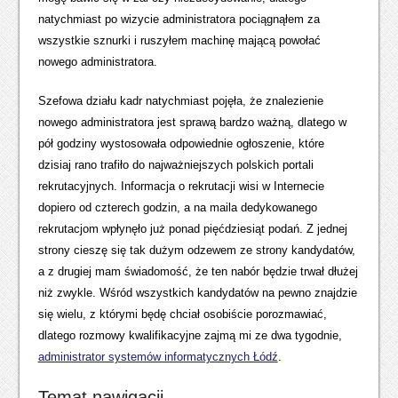
natychmiast po wizycie administratora pociągnąłem za
wszystkie sznurki i ruszyłem machinę mającą powołać
nowego administratora.
Szefowa działu kadr natychmiast pojęła, że znalezienie
nowego administratora jest sprawą bardzo ważną, dlatego w
pół godziny wystosowała odpowiednie ogłoszenie, które
dzisiaj rano trafiło do najważniejszych polskich portali
rekrutacyjnych. Informacja o rekrutacji wisi w Internecie
dopiero od czterech godzin, a na maila dedykowanego
rekrutacjom wpłynęło już ponad pięćdziesiąt podań. Z jednej
strony cieszę się tak dużym odzewem ze strony kandydatów,
a z drugiej mam świadomość, że ten nabór będzie trwał dłużej
niż zwykle. Wśród wszystkich kandydatów na pewno znajdzie
się wielu, z którymi będę chciał osobiście porozmawiać,
dlatego rozmowy kwalifikacyjne zajmą mi ze dwa tygodnie,
administrator systemów informatycznych Łódź
.
Temat nawigacji